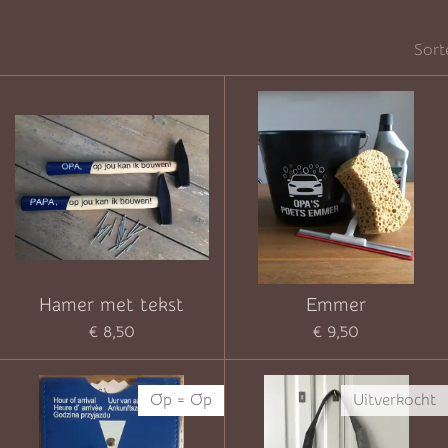
Sort
Hamer met tekst
Emmer
€ 8,50
€ 9,50
Op = Op
Uitverkocht