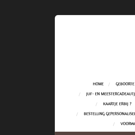
Ga
direct
naar
de
hoofdinhoud
HOME
GEBOORTE
JUF- EN MEESTERCADEAUTJ
KAARTJE ERBIJ ?
BESTELLING GEPERSONALISE
VOORW