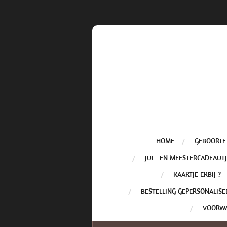
Ga
direct
naar
de
hoofdinhoud
HOME
GEBOORTE
JUF- EN MEESTERCADEAUTJ
KAARTJE ERBIJ ?
BESTELLING GEPERSONALISE
VOORW