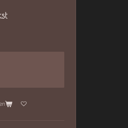
st
en