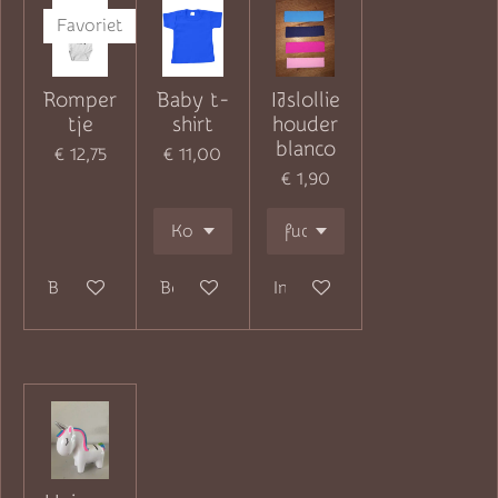
Favoriet
Romper
Baby t-
IJslollie
tje
shirt
houder
blanco
€ 12,75
€ 11,00
€ 1,90
Bekijk details
Bekijk details
In winkelwagen