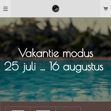
Ga
direct
naar
de
hoofdinhoud
Vakantie modus
25 juli … 16 augustus