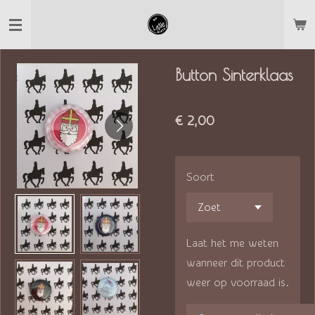
Ga
direct
naar
Button Sinterklaas
de
hoofdinhoud
€ 2,00
Soort
Laat het me weten
wanneer dit product
weer op voorraad is.