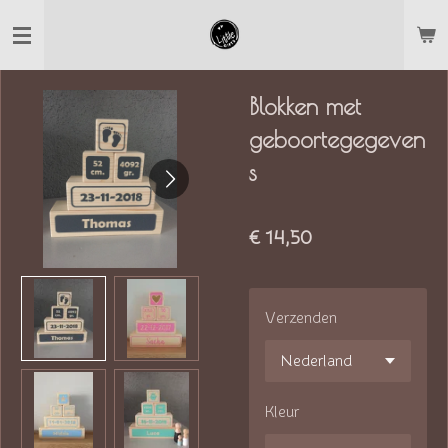
Ga
direct
naar
Blokken met
de
geboortegegeven
hoofdinhoud
s
€ 14,50
Verzenden
Kleur