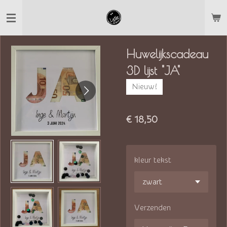
Ga
direct
naar
Huwelijkscadeau
de
3D lijst "JA"
hoofdinhoud
Nieuw!
€ 18,50
kleur tekst
Verzenden